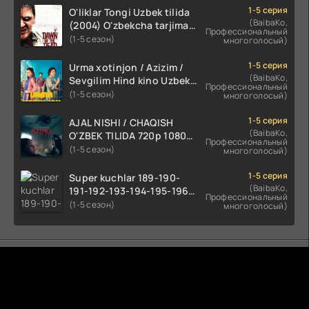
1-5 серия
O'liklar Tongi Uzbek tilida
(BaibaKo,
(2004) O'zbekcha tarjima
Профессиональный
kino HD skachat
(1-5 сезон)
многоголосый)
1-5 серия
Urma xotinjon / Azizim /
(BaibaKo,
Sevgilim Hind kino Uzbek
Профессиональный
tilida 2022 O'zbekcha
(1-5 сезон)
многоголосый)
tarjima kino HD skachat
1-5 серия
AJAL NISHI / CHAQISH
(BaibaKo,
O'ZBEK TILIDA 720p 1080p
Профессиональный
Full HD (2024) Tarjima
(1-5 сезон)
многоголосый)
1-5 серия
Super kuchlar 189-190-
(BaibaKo,
191-192-193-194-195-196-
Профессиональный
197-198-199-200 Qism
(1-5 сезон)
многоголосый)
uzbek tilida serial Barcha
qismlari o'zbek tilida
tarjima seryal
Комментируют