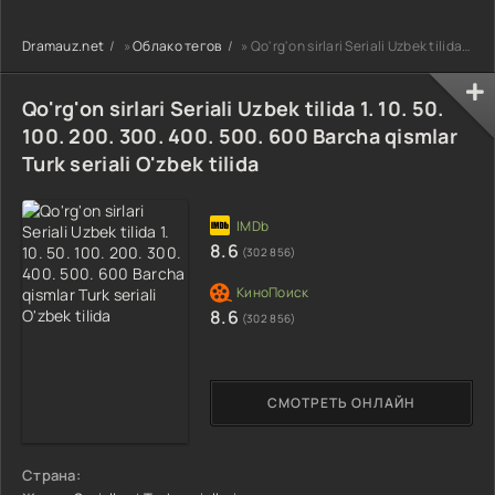
90-95 Qism
drama koreya
drama koreya
drama koreya
seriali uzbek
seriali uzbek
Dramauz.net
»
Облако тегов
» Qo'rg'on sirlari Seriali Uzbek tilida 1. 10. 50. 100. 200. 300. 400. 500. 600 Barcha qismlar Turk se
seriali uzbek
tilida Barcha
tilida Barcha
tilida Barcha
qismlar 2026 HD
qismlar 2026 HD
qismlar 2026 HD
skachat
skachat
Qo'rg'on sirlari Seriali Uzbek tilida 1. 10. 50.
skachat
100. 200. 300. 400. 500. 600 Barcha qismlar
Turk seriali O'zbek tilida
8.6
(302 856)
8.6
(302 856)
СМОТРЕТЬ ОНЛАЙН
Страна: