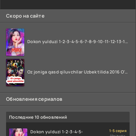
Скоро на сайте
Dokon yulduzi 1-2-3-4-5-6-7-8-9-10-11-12-13-14-15-16-17 Qism Uzbek tilida koreya seryali barcha qismlari o'zbek tilida
Oz joniga qasd qiluvchilar Uzbek tilida 2016 O'zbekcha tarjima kino 720p HD skachat
Обновления сериалов
Последние 10 обновлений
1-5 серия
Dokon yulduzi 1-2-3-4-5-