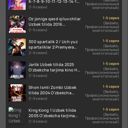
(BaibaKo,
6-7-8-9-10-11-12-13-14-15-
Профессиональный
16-17 Qism Uzbek tilida
(1-5 сезон)
многоголосый)
koreya seryali barcha
qismlari o'zbek tilida
1-5 серия
Oz joniga qasd qiluvchilar
(BaibaKo,
Uzbek tilida 2016
Профессиональный
O'zbekcha tarjima kino
(1-5 сезон)
многоголосый)
720p HD skachat
1-5 серия
300 spartalik 2 / Uch yuz
(BaibaKo,
spartaliklar 2 Premyera
Профессиональный
Uzbek tilida 2013
(1-5 сезон)
многоголосый)
O'zbekcha tarjima kino HD
skachat
1-5 серия
Jarlik Uzbek tilida 2025
(BaibaKo,
O'zbekcha tarjima kino HD
Профессиональный
skachat
(1-5 сезон)
многоголосый)
1-5 серия
Shon Ismli Zombi Uzbek
(BaibaKo,
tilida 2004 O'zbekcha
Профессиональный
tarjima kino HD skachat
(1-5 сезон)
многоголосый)
1-5 серия
King Kong 1 Uzbek tilida
(BaibaKo,
2005 O'zbekcha tarjima
Профессиональный
kino HD skachat
(1-5 сезон)
многоголосый)