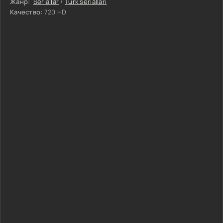
Жанр:
Seriallar
/
Turk seriallari
Качество:
720 HD