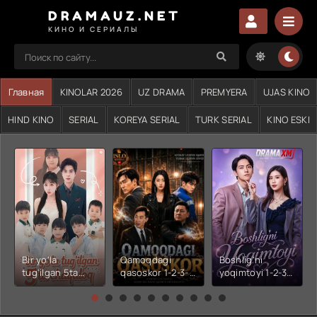
DRAMAUZ.NET
КИНО И СЕРИАЛЫ
Главная
KINOLAR 2026
UZ DRAMA
PREMYERA
UJAS KINO
HIND KINO
SERIAL
KOREYA SERIAL
TURK SERIAL
KINO ESKI
Bir yo'la
Qamoqdagi
Boshlig'ni
tug'ilgan 5ta
qasoskor 1-2-3-
yoqimtoyi 1-2-3-
chaqaloq 1-2-3-
4-5-6-7-10-20-
4-5-6-7-10-20-
4-5-6-7-10-20-
30-50-60-70-80-
30-50-60-70-80-
30-50-60-70-80-
90-95 Qism
90-95 Qism