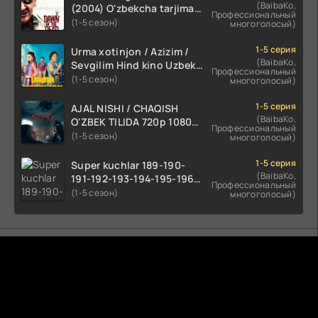
(BaibaKo,
(2004) O'zbekcha tarjima
Профессиональный
kino HD skachat
(1-5 сезон)
многоголосый)
1-5 серия
Urma xotinjon / Azizim /
(BaibaKo,
Sevgilim Hind kino Uzbek
Профессиональный
tilida 2022 O'zbekcha
(1-5 сезон)
многоголосый)
tarjima kino HD skachat
1-5 серия
AJAL NISHI / CHAQISH
(BaibaKo,
O'ZBEK TILIDA 720p 1080p
Профессиональный
Full HD (2024) Tarjima
(1-5 сезон)
многоголосый)
1-5 серия
Super kuchlar 189-190-
(BaibaKo,
191-192-193-194-195-196-
Профессиональный
197-198-199-200 Qism
(1-5 сезон)
многоголосый)
uzbek tilida serial Barcha
qismlari o'zbek tilida
tarjima seryal
Комментируют