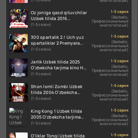
многоголосый)
koreya seryali barcha
qismlari o'zbek tilida
1-5 серия
Oz joniga qasd qiluvchilar
(BaibaKo,
Uzbek tilida 2016
Профессиональный
O'zbekcha tarjima kino
(1-5 сезон)
многоголосый)
720p HD skachat
1-5 серия
300 spartalik 2 / Uch yuz
(BaibaKo,
spartaliklar 2 Premyera
Профессиональный
Uzbek tilida 2013
(1-5 сезон)
многоголосый)
O'zbekcha tarjima kino HD
skachat
1-5 серия
Jarlik Uzbek tilida 2025
(BaibaKo,
O'zbekcha tarjima kino HD
Профессиональный
skachat
(1-5 сезон)
многоголосый)
1-5 серия
Shon Ismli Zombi Uzbek
(BaibaKo,
tilida 2004 O'zbekcha
Профессиональный
tarjima kino HD skachat
(1-5 сезон)
многоголосый)
1-5 серия
King Kong 1 Uzbek tilida
(BaibaKo,
2005 O'zbekcha tarjima
Профессиональный
kino HD skachat
(1-5 сезон)
многоголосый)
1-5 серия
O'liklar Tongi Uzbek tilida