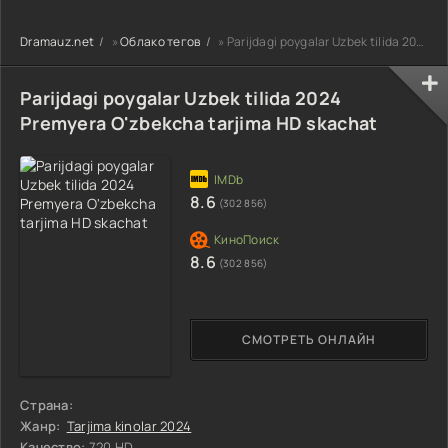
90-95 Qism
drama koreya
drama koreya
drama koreya
seriali uzbek
seriali uzbek
Dramauz.net
»
Облако тегов
» Parijdagi poygalar Uzbek tilida 2024 Premyera O'zbekcha tarjima HD skachat
seriali uzbek
tilida Barcha
tilida Barcha
tilida Barcha
qismlar 2026 HD
qismlar 2026 HD
qismlar 2026 HD
skachat
skachat
Parijdagi poygalar Uzbek tilida 2024
skachat
Premyera O'zbekcha tarjima HD skachat
8.6
(302 856)
8.6
(302 856)
СМОТРЕТЬ ОНЛАЙН
Страна:
Жанр:
Tarjima kinolar 2024
Качество:
720 HD