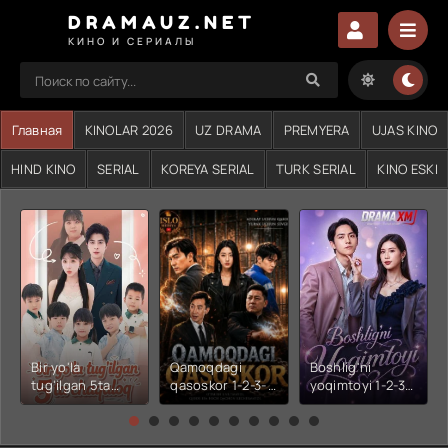
DRAMAUZ.NET
КИНО И СЕРИАЛЫ
Главная
KINOLAR 2026
UZ DRAMA
PREMYERA
UJAS KINO
HIND KINO
SERIAL
KOREYA SERIAL
TURK SERIAL
KINO ESKI
Bir yo'la
Qamoqdagi
Boshlig'ni
tug'ilgan 5ta
qasoskor 1-2-3-
yoqimtoyi 1-2-3-
chaqaloq 1-2-3-
4-5-6-7-10-20-
4-5-6-7-10-20-
4-5-6-7-10-20-
30-50-60-70-80-
30-50-60-70-80-
30-50-60-70-80-
90-95 Qism
90-95 Qism