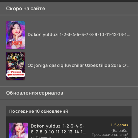
Скоро на сайте
Dokon yulduzi 1-2-3-4-5-6-7-8-9-10-11-12-13-14-15-16-17 Qism Uzbek tilida koreya seryali barcha qismlari o'zbek tilida
Oz joniga qasd qiluvchilar Uzbek tilida 2016 O'zbekcha tarjima kino 720p HD skachat
Обновления сериалов
Последние 10 обновлений
1-5 серия
Dokon yulduzi 1-2-3-4-5-
(BaibaKo,
6-7-8-9-10-11-12-13-14-15-
Профессиональный
16-17 Qism Uzbek tilida
(1-5 сезон)