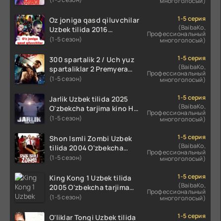
многоголосый)
koreya seryali barcha
qismlari o'zbek tilida
1-5 серия
Oz joniga qasd qiluvchilar
(BaibaKo,
Uzbek tilida 2016
Профессиональный
O'zbekcha tarjima kino
(1-5 сезон)
многоголосый)
720p HD skachat
1-5 серия
300 spartalik 2 / Uch yuz
(BaibaKo,
spartaliklar 2 Premyera
Профессиональный
Uzbek tilida 2013
(1-5 сезон)
многоголосый)
O'zbekcha tarjima kino HD
skachat
1-5 серия
Jarlik Uzbek tilida 2025
(BaibaKo,
O'zbekcha tarjima kino HD
Профессиональный
skachat
(1-5 сезон)
многоголосый)
1-5 серия
Shon Ismli Zombi Uzbek
(BaibaKo,
tilida 2004 O'zbekcha
Профессиональный
tarjima kino HD skachat
(1-5 сезон)
многоголосый)
1-5 серия
King Kong 1 Uzbek tilida
(BaibaKo,
2005 O'zbekcha tarjima
Профессиональный
kino HD skachat
(1-5 сезон)
многоголосый)
1-5 серия
O'liklar Tongi Uzbek tilida