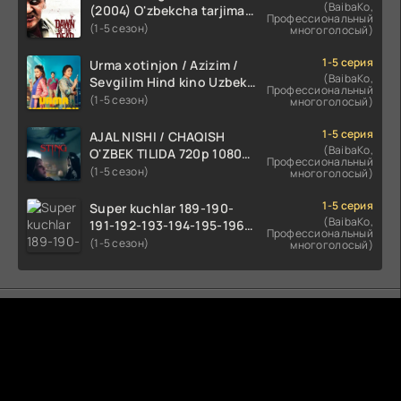
(BaibaKo,
(2004) O'zbekcha tarjima
Профессиональный
kino HD skachat
(1-5 сезон)
многоголосый)
1-5 серия
Urma xotinjon / Azizim /
(BaibaKo,
Sevgilim Hind kino Uzbek
Профессиональный
tilida 2022 O'zbekcha
(1-5 сезон)
многоголосый)
tarjima kino HD skachat
1-5 серия
AJAL NISHI / CHAQISH
(BaibaKo,
O'ZBEK TILIDA 720p 1080p
Профессиональный
Full HD (2024) Tarjima
(1-5 сезон)
многоголосый)
1-5 серия
Super kuchlar 189-190-
(BaibaKo,
191-192-193-194-195-196-
Профессиональный
197-198-199-200 Qism
(1-5 сезон)
многоголосый)
uzbek tilida serial Barcha
qismlari o'zbek tilida
tarjima seryal
Комментируют