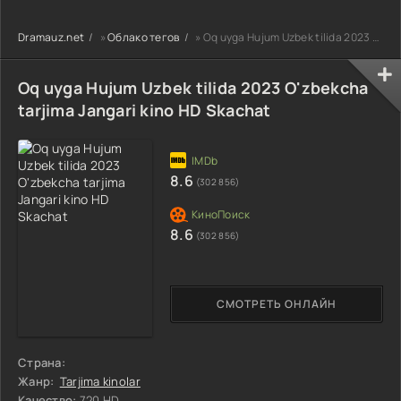
90-95 Qism
drama koreya
drama koreya
drama koreya
seriali uzbek
seriali uzbek
Dramauz.net
»
Облако тегов
» Oq uyga Hujum Uzbek tilida 2023 O'zbekcha tarjima Jangari kino HD Skachat
seriali uzbek
tilida Barcha
tilida Barcha
tilida Barcha
qismlar 2026 HD
qismlar 2026 HD
qismlar 2026 HD
skachat
skachat
Oq uyga Hujum Uzbek tilida 2023 O'zbekcha
skachat
tarjima Jangari kino HD Skachat
8.6
(302 856)
8.6
(302 856)
СМОТРЕТЬ ОНЛАЙН
Страна:
Жанр:
Tarjima kinolar
Качество:
720 HD