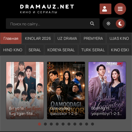
DRAMAUZ.NET
КИНО И СЕРИАЛЫ
Главная
KINOLAR 2026
UZ DRAMA
PREMYERA
UJAS KINO
HIND KINO
SERIAL
KOREYA SERIAL
TURK SERIAL
KINO ESKI
Bir yo'la
Qamoqdagi
Boshlig'ni
tug'ilgan 5ta
qasoskor 1-2-3-
yoqimtoyi 1-2-3-
chaqaloq 1-2-3-
4-5-6-7-10-20-
4-5-6-7-10-20-
4-5-6-7-10-20-
30-50-60-70-80-
30-50-60-70-80-
30-50-60-70-80-
90-95 Qism
90-95 Qism