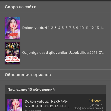
Скоро на сайте
Dokon yulduzi 1-2-3-4-5-6-7-8-9-10-11-12-13-14-15-16-17 Qism Uzbek tilida koreya seryali barcha qismlari o'zbek tilida
Oz joniga qasd qiluvchilar Uzbek tilida 2016 O'zbekcha tarjima kino 720p HD skachat
Обновления сериалов
Последние 10 обновлений
1-5 серия
Dokon yulduzi 1-2-3-4-5-
(BaibaKo,
6-7-8-9-10-11-12-13-14-15-
Профессиональный
16-17 Qism Uzbek tilida
(1-5 сезон)