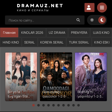
DRAMAUZ.NET
КИНО И СЕРИАЛЫ
Главная
KINOLAR 2026
UZ DRAMA
PREMYERA
UJAS KINO
HIND KINO
SERIAL
KOREYA SERIAL
TURK SERIAL
KINO ESKI
Bir yo'la
Qamoqdagi
Boshlig'ni
tug'ilgan 5ta
qasoskor 1-2-3-
yoqimtoyi 1-2-3-
chaqaloq 1-2-3-
4-5-6-7-10-20-
4-5-6-7-10-20-
4-5-6-7-10-20-
30-50-60-70-80-
30-50-60-70-80-
30-50-60-70-80-
90-95 Qism
90-95 Qism