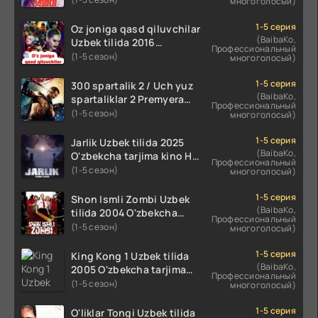
многоголосый)
koreya seryali barcha
qismlari o'zbek tilida
1-5 серия
Oz joniga qasd qiluvchilar
(BaibaKo,
Uzbek tilida 2016
Профессиональный
O'zbekcha tarjima kino
(1-5 сезон)
многоголосый)
720p HD skachat
1-5 серия
300 spartalik 2 / Uch yuz
(BaibaKo,
spartaliklar 2 Premyera
Профессиональный
Uzbek tilida 2013
(1-5 сезон)
многоголосый)
O'zbekcha tarjima kino HD
skachat
1-5 серия
Jarlik Uzbek tilida 2025
(BaibaKo,
O'zbekcha tarjima kino HD
Профессиональный
skachat
(1-5 сезон)
многоголосый)
1-5 серия
Shon Ismli Zombi Uzbek
(BaibaKo,
tilida 2004 O'zbekcha
Профессиональный
tarjima kino HD skachat
(1-5 сезон)
многоголосый)
1-5 серия
King Kong 1 Uzbek tilida
(BaibaKo,
2005 O'zbekcha tarjima
Профессиональный
kino HD skachat
(1-5 сезон)
многоголосый)
1-5 серия
O'liklar Tongi Uzbek tilida