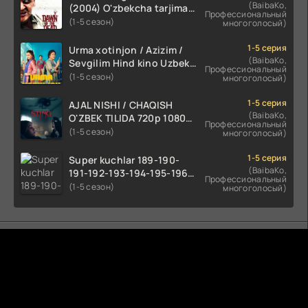
(BaibaKo,
(2004) O'zbekcha tarjima
Профессиональный
kino HD skachat
(1-5 сезон)
многоголосый)
1-5 серия
Urma xotinjon / Azizim /
(BaibaKo,
Sevgilim Hind kino Uzbek
Профессиональный
tilida 2022 O'zbekcha
(1-5 сезон)
многоголосый)
tarjima kino HD skachat
1-5 серия
AJAL NISHI / CHAQISH
(BaibaKo,
O'ZBEK TILIDA 720p 1080p
Профессиональный
Full HD (2024) Tarjima
(1-5 сезон)
многоголосый)
1-5 серия
Super kuchlar 189-190-
(BaibaKo,
191-192-193-194-195-196-
Профессиональный
197-198-199-200 Qism
(1-5 сезон)
многоголосый)
uzbek tilida serial Barcha
qismlari o'zbek tilida
tarjima seryal
Комментируют