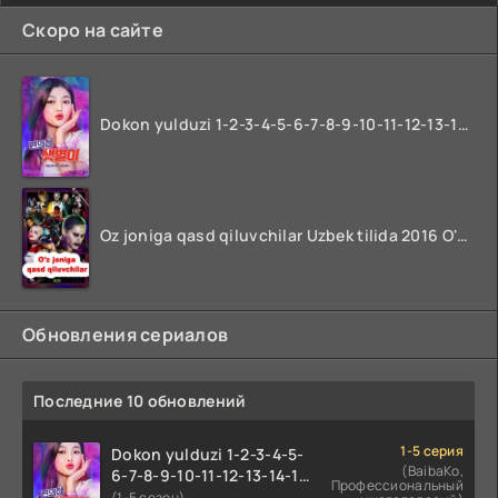
Скоро на сайте
Dokon yulduzi 1-2-3-4-5-6-7-8-9-10-11-12-13-14-15-16-17 Qism Uzbek tilida koreya seryali barcha qismlari o'zbek tilida
Oz joniga qasd qiluvchilar Uzbek tilida 2016 O'zbekcha tarjima kino 720p HD skachat
Обновления сериалов
Последние 10 обновлений
1-5 серия
Dokon yulduzi 1-2-3-4-5-
(BaibaKo,
6-7-8-9-10-11-12-13-14-15-
Профессиональный
16-17 Qism Uzbek tilida
(1-5 сезон)