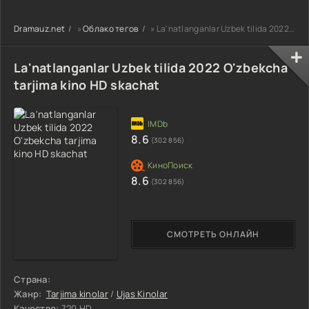
90-95 Qism
drama koreya
drama koreya
drama koreya
seriali uzbek
seriali uzbek
Dramauz.net
»
Облако тегов
» La'natlanganlar Uzbek tilida 2022 O'zbekcha tarjima kino HD skachat
seriali uzbek
tilida Barcha
tilida Barcha
tilida Barcha
qismlar 2026 HD
qismlar 2026 HD
qismlar 2026 HD
skachat
skachat
La'natlanganlar Uzbek tilida 2022 O'zbekcha
skachat
tarjima kino HD skachat
8.6
(302 856)
8.6
(302 856)
СМОТРЕТЬ ОНЛАЙН
Страна:
Жанр:
Tarjima kinolar
/
Ujas Kinolar
Качество:
720 HD