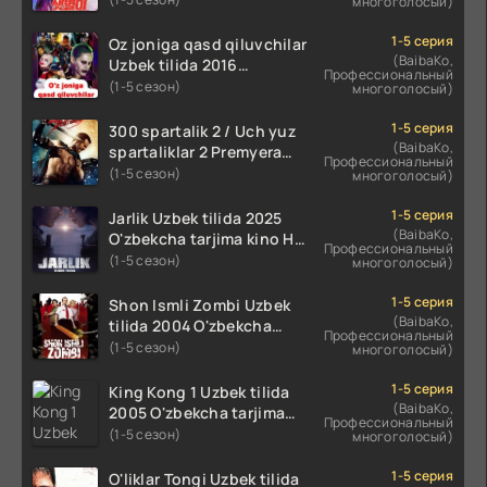
многоголосый)
koreya seryali barcha
qismlari o'zbek tilida
1-5 серия
Oz joniga qasd qiluvchilar
(BaibaKo,
Uzbek tilida 2016
Профессиональный
O'zbekcha tarjima kino
(1-5 сезон)
многоголосый)
720p HD skachat
1-5 серия
300 spartalik 2 / Uch yuz
(BaibaKo,
spartaliklar 2 Premyera
Профессиональный
Uzbek tilida 2013
(1-5 сезон)
многоголосый)
O'zbekcha tarjima kino HD
skachat
1-5 серия
Jarlik Uzbek tilida 2025
(BaibaKo,
O'zbekcha tarjima kino HD
Профессиональный
skachat
(1-5 сезон)
многоголосый)
1-5 серия
Shon Ismli Zombi Uzbek
(BaibaKo,
tilida 2004 O'zbekcha
Профессиональный
tarjima kino HD skachat
(1-5 сезон)
многоголосый)
1-5 серия
King Kong 1 Uzbek tilida
(BaibaKo,
2005 O'zbekcha tarjima
Профессиональный
kino HD skachat
(1-5 сезон)
многоголосый)
1-5 серия
O'liklar Tongi Uzbek tilida