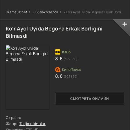
uzbek tilida
90-95 Qism
drama koreya
Barcha qismlar
drama koreya
seriali uzbek
Dramauz.net
»
Облако тегов
» Ko'r Ayol Uyida Begona Erkak Borligini Bilmasdi
2026 HD skachat
seriali uzbek
tilida Barcha
tilida Barcha
qismlar 2026 HD
qismlar 2026 HD
skachat
Ko'r Ayol Uyida Begona Erkak Borligini
skachat
Bilmasdi
8.6
(302 856)
8.6
(302 856)
СМОТРЕТЬ ОНЛАЙН
Страна:
Жанр:
Tarjima kinolar
Качество:
720 HD