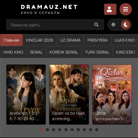
DRAMAUZ.NET
КИНО И СЕРИАЛЫ
Главная
KINOLAR 2026
UZ DRAMA
PREMYERA
UJAS KINO
HIND KINO
SERIAL
KOREYA SERIAL
TURK SERIAL
KINO ESKI
Arvox qiz 1-2-3-
Opam va bo'lajak
Qizlar
5-7-10-20-30-
erimning
yotoqxonasi 1-2-
50-60-70-80-
xiyonati 1-2-3-4-
3-4-5-6-7-10-20-
90-qism drama
5-6-7-10-20-30-
30-50-60-70-80-
Koreya seriali
50-60-70-80-
90-95 Qism