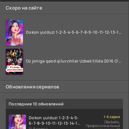
Скоро на сайте
Dokon yulduzi 1-2-3-4-5-6-7-8-9-10-11-12-13-14-15-16-17 Qism Uzbek tilida koreya seryali barcha qismlari o'zbek tilida
Oz joniga qasd qiluvchilar Uzbek tilida 2016 O'zbekcha tarjima kino 720p HD skachat
Обновления сериалов
Последние 10 обновлений
1-5 серия
Dokon yulduzi 1-2-3-4-5-
(BaibaKo,
6-7-8-9-10-11-12-13-14-15-
Профессиональный
16-17 Qism Uzbek tilida
(1-5 сезон)