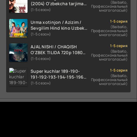
(BaibaKo,
(2004) O'zbekcha tarjima
Профессиональный
kino HD skachat
(1-5 сезон)
многоголосый)
1-5 серия
Urma xotinjon / Azizim /
(BaibaKo,
Sevgilim Hind kino Uzbek
Профессиональный
tilida 2022 O'zbekcha
(1-5 сезон)
многоголосый)
tarjima kino HD skachat
1-5 серия
AJAL NISHI / CHAQISH
(BaibaKo,
O'ZBEK TILIDA 720p 1080p
Профессиональный
Full HD (2024) Tarjima
(1-5 сезон)
многоголосый)
1-5 серия
Super kuchlar 189-190-
(BaibaKo,
191-192-193-194-195-196-
Профессиональный
197-198-199-200 Qism
(1-5 сезон)
многоголосый)
uzbek tilida serial Barcha
qismlari o'zbek tilida
tarjima seryal
Комментируют