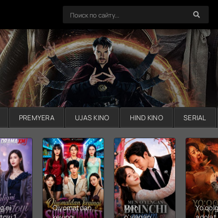
PREMYERA
UJAS KINO
HIND KINO
SERIAL
g'ni
Qiyomatdan
Men
Yo'qol
toyi 1-
keyingi
o'ylagan
adolat 