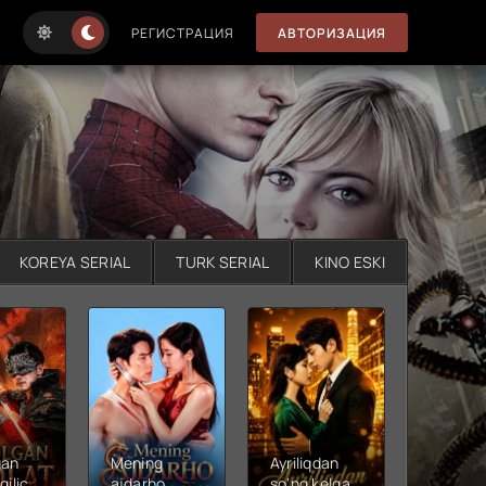
РЕГИСТРАЦИЯ
АВТОРИЗАЦИЯ
KOREYA SERIAL
TURK SERIAL
KINO ESKI
gan
Mening
Ayriliqdan
Berilga
qilichi
ajdarho
so'ng kelgan
vadalar