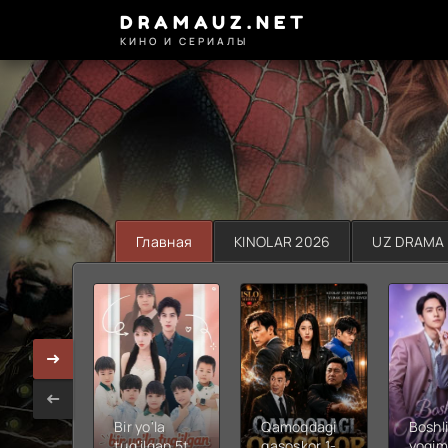
DRAMAUZ.NET
КИНО И СЕРИАЛЫ
Главная
KINOLAR 2026
UZ DRAMA
Bir yo'la
Qamoqdagi
Boshli
tug'ilgan 5ta
qasoskor 1-
yoqim