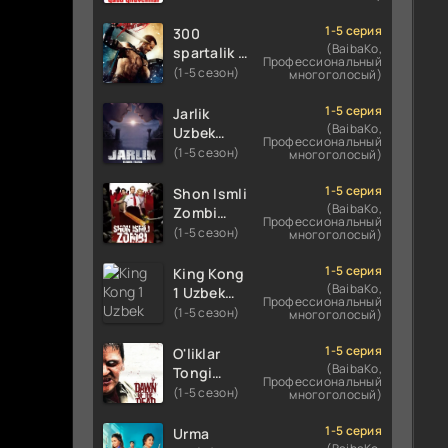
Uzbek
Uzbek
tilida
tilida 2016
1-5 серия
300
koreya
O'zbekcha
(BaibaKo,
spartalik 2
Профессиональный
seryali
tarjima
/ Uch yuz
(1-5 сезон)
многоголосый)
barcha
kino 720p
spartaliklar
qismlari
HD
2 Premyera
1-5 серия
Jarlik
o'zbek
skachat
Uzbek
(BaibaKo,
Uzbek
tilida
Профессиональный
tilida 2013
tilida 2025
(1-5 сезон)
многоголосый)
O'zbekcha
O'zbekcha
tarjima
tarjima
1-5 серия
Shon Ismli
kino HD
kino HD
(BaibaKo,
Zombi
Профессиональный
skachat
skachat
Uzbek
(1-5 сезон)
многоголосый)
tilida 2004
O'zbekcha
1-5 серия
King Kong
tarjima
(BaibaKo,
1 Uzbek
Профессиональный
kino HD
tilida 2005
(1-5 сезон)
многоголосый)
skachat
O'zbekcha
tarjima
1-5 серия
O'liklar
kino HD
(BaibaKo,
Tongi
Профессиональный
skachat
Uzbek
(1-5 сезон)
многоголосый)
tilida
(2004)
1-5 серия
Urma