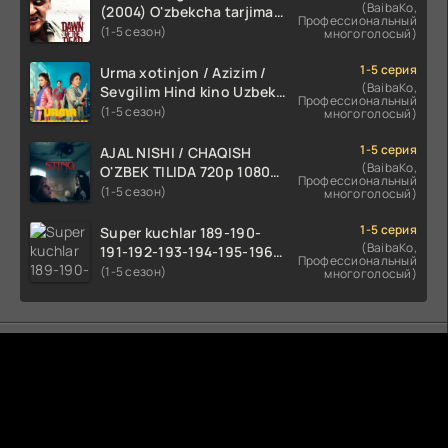
(BaibaKo,
(2004) O'zbekcha tarjima
Профессиональный
kino HD skachat
(1-5 сезон)
многоголосый)
1-5 серия
Urma xotinjon / Azizim /
(BaibaKo,
Sevgilim Hind kino Uzbek
Профессиональный
tilida 2022 O'zbekcha
(1-5 сезон)
многоголосый)
tarjima kino HD skachat
1-5 серия
AJAL NISHI / CHAQISH
(BaibaKo,
O'ZBEK TILIDA 720p 1080p
Профессиональный
Full HD (2024) Tarjima
(1-5 сезон)
многоголосый)
1-5 серия
Super kuchlar 189-190-
(BaibaKo,
191-192-193-194-195-196-
Профессиональный
197-198-199-200 Qism
(1-5 сезон)
многоголосый)
uzbek tilida serial Barcha
qismlari o'zbek tilida
tarjima seryal
Комментируют