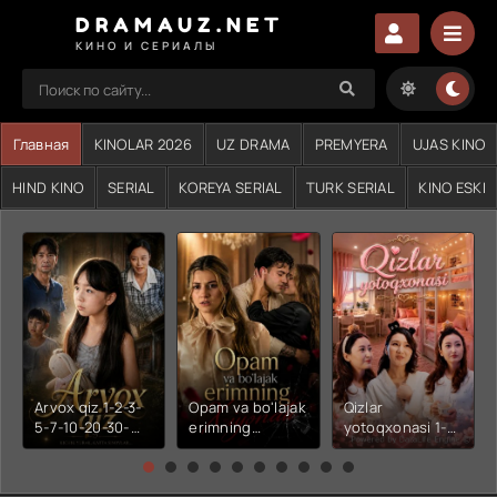
DRAMAUZ.NET
КИНО И СЕРИАЛЫ
Главная
KINOLAR 2026
UZ DRAMA
PREMYERA
UJAS KINO
HIND KINO
SERIAL
KOREYA SERIAL
TURK SERIAL
KINO ESKI
Arvox qiz 1-2-3-
Opam va bo'lajak
Qizlar
5-7-10-20-30-
erimning
yotoqxonasi 1-2-
50-60-70-80-
xiyonati 1-2-3-4-
3-4-5-6-7-10-20-
90-qism drama
5-6-7-10-20-30-
30-50-60-70-80-
Koreya seriali
50-60-70-80-
90-95 Qism