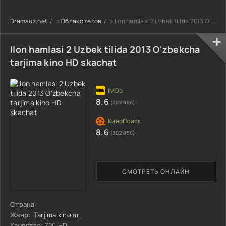
uzbek tilida
90-95 Qism
drama koreya
Barcha qismlar
drama koreya
seriali uzbek
Dramauz.net
»
Облако тегов
» Ilon hamlasi 2 Uzbek tilida 2013 O'zbekcha tarjima kino HD skachat
2026 HD skachat
seriali uzbek
tilida Barcha
tilida Barcha
qismlar 2026 HD
qismlar 2026 HD
skachat
Ilon hamlasi 2 Uzbek tilida 2013 O'zbekcha
skachat
tarjima kino HD skachat
8.6
(302 856)
8.6
(302 856)
СМОТРЕТЬ ОНЛАЙН
Страна:
Жанр:
Tarjima kinolar
Качество:
720 HD