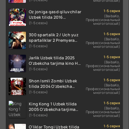
многоголосый)
koreya seryali barcha
qismlari o'zbek tilida
1-5 серия
Oz joniga qasd qiluvchilar
(BaibaKo,
Uzbek tilida 2016
Профессиональный
O'zbekcha tarjima kino
(1-5 сезон)
многоголосый)
720p HD skachat
1-5 серия
300 spartalik 2 / Uch yuz
(BaibaKo,
spartaliklar 2 Premyera
Профессиональный
Uzbek tilida 2013
(1-5 сезон)
многоголосый)
O'zbekcha tarjima kino HD
skachat
1-5 серия
Jarlik Uzbek tilida 2025
(BaibaKo,
O'zbekcha tarjima kino HD
Профессиональный
skachat
(1-5 сезон)
многоголосый)
1-5 серия
Shon Ismli Zombi Uzbek
(BaibaKo,
tilida 2004 O'zbekcha
Профессиональный
tarjima kino HD skachat
(1-5 сезон)
многоголосый)
1-5 серия
King Kong 1 Uzbek tilida
(BaibaKo,
2005 O'zbekcha tarjima
Профессиональный
kino HD skachat
(1-5 сезон)
многоголосый)
1-5 серия
O'liklar Tongi Uzbek tilida