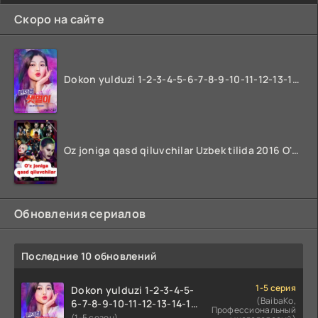
Скоро на сайте
Dokon yulduzi 1-2-3-4-5-6-7-8-9-10-11-12-13-14-15-16-17 Qism Uzbek tilida koreya seryali barcha qismlari o'zbek tilida
Oz joniga qasd qiluvchilar Uzbek tilida 2016 O'zbekcha tarjima kino 720p HD skachat
Обновления сериалов
Последние 10 обновлений
1-5 серия
Dokon yulduzi 1-2-3-4-5-
(BaibaKo,
6-7-8-9-10-11-12-13-14-15-
Профессиональный
16-17 Qism Uzbek tilida
(1-5 сезон)