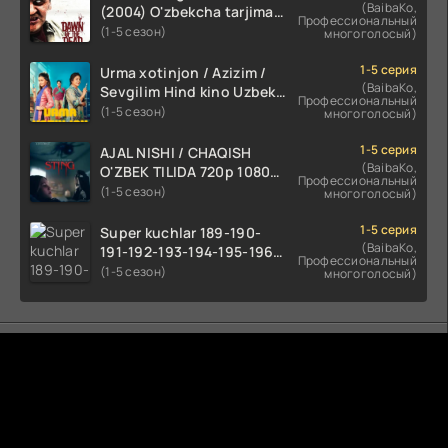
(BaibaKo,
(2004) O'zbekcha tarjima
Профессиональный
kino HD skachat
(1-5 сезон)
многоголосый)
1-5 серия
Urma xotinjon / Azizim /
(BaibaKo,
Sevgilim Hind kino Uzbek
Профессиональный
tilida 2022 O'zbekcha
(1-5 сезон)
многоголосый)
tarjima kino HD skachat
1-5 серия
AJAL NISHI / CHAQISH
(BaibaKo,
O'ZBEK TILIDA 720p 1080p
Профессиональный
Full HD (2024) Tarjima
(1-5 сезон)
многоголосый)
1-5 серия
Super kuchlar 189-190-
(BaibaKo,
191-192-193-194-195-196-
Профессиональный
197-198-199-200 Qism
(1-5 сезон)
многоголосый)
uzbek tilida serial Barcha
qismlari o'zbek tilida
tarjima seryal
Комментируют