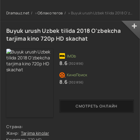
90-95 Qism
drama koreya
drama koreya
drama koreya
seriali uzbek
seriali uzbek
Dramauz.net
»
Облако тегов
» Buyuk urush Uzbek tilida 2018 O'zbekcha tarjima kino 720p HD skachat
seriali uzbek
tilida Barcha
tilida Barcha
tilida Barcha
qismlar 2026 HD
qismlar 2026 HD
qismlar 2026 HD
skachat
skachat
Buyuk urush Uzbek tilida 2018 O'zbekcha
skachat
tarjima kino 720p HD skachat
8.6
(302 856)
8.6
(302 856)
СМОТРЕТЬ ОНЛАЙН
Страна:
Жанр:
Tarjima kinolar
Качество:
720 HD