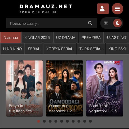
DRAMAUZ.NET
КИНО И СЕРИАЛЫ
Главная
KINOLAR 2026
UZ DRAMA
PREMYERA
UJAS KINO
HIND KINO
SERIAL
KOREYA SERIAL
TURK SERIAL
KINO ESKI
Bir yo'la
Qamoqdagi
Boshlig'ni
tug'ilgan 5ta
qasoskor 1-2-3-
yoqimtoyi 1-2-3-
chaqaloq 1-2-3-
4-5-6-7-10-20-
4-5-6-7-10-20-
4-5-6-7-10-20-
30-50-60-70-80-
30-50-60-70-80-
30-50-60-70-80-
90-95 Qism
90-95 Qism