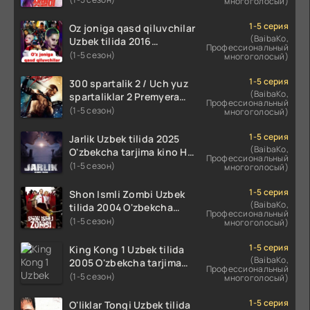
многоголосый)
koreya seryali barcha
qismlari o'zbek tilida
1-5 серия
Oz joniga qasd qiluvchilar
(BaibaKo,
Uzbek tilida 2016
Профессиональный
O'zbekcha tarjima kino
(1-5 сезон)
многоголосый)
720p HD skachat
1-5 серия
300 spartalik 2 / Uch yuz
(BaibaKo,
spartaliklar 2 Premyera
Профессиональный
Uzbek tilida 2013
(1-5 сезон)
многоголосый)
O'zbekcha tarjima kino HD
skachat
1-5 серия
Jarlik Uzbek tilida 2025
(BaibaKo,
O'zbekcha tarjima kino HD
Профессиональный
skachat
(1-5 сезон)
многоголосый)
1-5 серия
Shon Ismli Zombi Uzbek
(BaibaKo,
tilida 2004 O'zbekcha
Профессиональный
tarjima kino HD skachat
(1-5 сезон)
многоголосый)
1-5 серия
King Kong 1 Uzbek tilida
(BaibaKo,
2005 O'zbekcha tarjima
Профессиональный
kino HD skachat
(1-5 сезон)
многоголосый)
1-5 серия
O'liklar Tongi Uzbek tilida