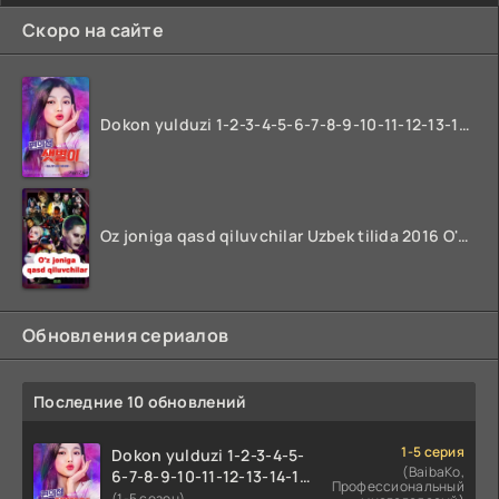
Скоро на сайте
Dokon yulduzi 1-2-3-4-5-6-7-8-9-10-11-12-13-14-15-16-17 Qism Uzbek tilida koreya seryali barcha qismlari o'zbek tilida
Oz joniga qasd qiluvchilar Uzbek tilida 2016 O'zbekcha tarjima kino 720p HD skachat
Обновления сериалов
Последние 10 обновлений
1-5 серия
Dokon yulduzi 1-2-3-4-5-
(BaibaKo,
6-7-8-9-10-11-12-13-14-15-
Профессиональный
16-17 Qism Uzbek tilida
(1-5 сезон)