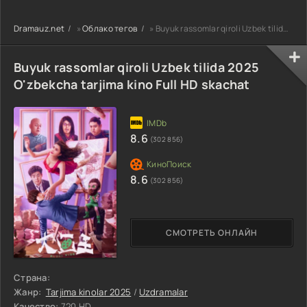
90-95 Qism
drama koreya
drama koreya
drama koreya
seriali uzbek
seriali uzbek
Dramauz.net
»
Облако тегов
» Buyuk rassomlar qiroli Uzbek tilida 2025 O'zbekcha tarjima kino Full HD skachat
seriali uzbek
tilida Barcha
tilida Barcha
tilida Barcha
qismlar 2026 HD
qismlar 2026 HD
qismlar 2026 HD
skachat
skachat
Buyuk rassomlar qiroli Uzbek tilida 2025
skachat
O'zbekcha tarjima kino Full HD skachat
8.6
(302 856)
8.6
(302 856)
СМОТРЕТЬ ОНЛАЙН
Страна:
Жанр:
Tarjima kinolar 2025
/
Uzdramalar
Качество:
720 HD