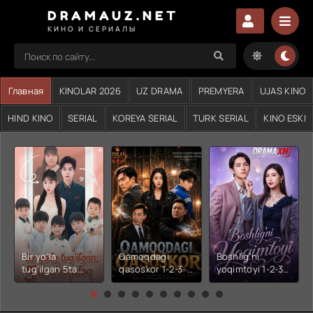
DRAMAUZ.NET
КИНО И СЕРИАЛЫ
Главная
KINOLAR 2026
UZ DRAMA
PREMYERA
UJAS KINO
HIND KINO
SERIAL
KOREYA SERIAL
TURK SERIAL
KINO ESKI
Bir yo'la
Qamoqdagi
Boshlig'ni
tug'ilgan 5ta
qasoskor 1-2-3-
yoqimtoyi 1-2-3-
chaqaloq 1-2-3-
4-5-6-7-10-20-
4-5-6-7-10-20-
4-5-6-7-10-20-
30-50-60-70-80-
30-50-60-70-80-
30-50-60-70-80-
90-95 Qism
90-95 Qism