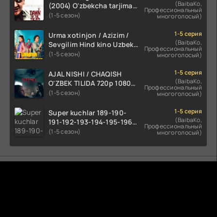
(BaibaKo,
(2004) O'zbekcha tarjima
Профессиональный
kino HD skachat
(1-5 сезон)
многоголосый)
1-5 серия
Urma xotinjon / Azizim /
(BaibaKo,
Sevgilim Hind kino Uzbek
Профессиональный
tilida 2022 O'zbekcha
(1-5 сезон)
многоголосый)
tarjima kino HD skachat
1-5 серия
AJAL NISHI / CHAQISH
(BaibaKo,
O'ZBEK TILIDA 720p 1080p
Профессиональный
Full HD (2024) Tarjima
(1-5 сезон)
многоголосый)
1-5 серия
Super kuchlar 189-190-
(BaibaKo,
191-192-193-194-195-196-
Профессиональный
197-198-199-200 Qism
(1-5 сезон)
многоголосый)
uzbek tilida serial Barcha
qismlari o'zbek tilida
tarjima seryal
Комментируют