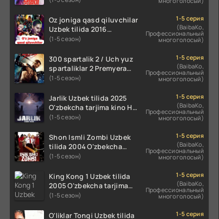
многоголосый)
koreya seryali barcha
qismlari o'zbek tilida
1-5 серия
Oz joniga qasd qiluvchilar
(BaibaKo,
Uzbek tilida 2016
Профессиональный
O'zbekcha tarjima kino
(1-5 сезон)
многоголосый)
720p HD skachat
1-5 серия
300 spartalik 2 / Uch yuz
(BaibaKo,
spartaliklar 2 Premyera
Профессиональный
Uzbek tilida 2013
(1-5 сезон)
многоголосый)
O'zbekcha tarjima kino HD
skachat
1-5 серия
Jarlik Uzbek tilida 2025
(BaibaKo,
O'zbekcha tarjima kino HD
Профессиональный
skachat
(1-5 сезон)
многоголосый)
1-5 серия
Shon Ismli Zombi Uzbek
(BaibaKo,
tilida 2004 O'zbekcha
Профессиональный
tarjima kino HD skachat
(1-5 сезон)
многоголосый)
1-5 серия
King Kong 1 Uzbek tilida
(BaibaKo,
2005 O'zbekcha tarjima
Профессиональный
kino HD skachat
(1-5 сезон)
многоголосый)
1-5 серия
O'liklar Tongi Uzbek tilida