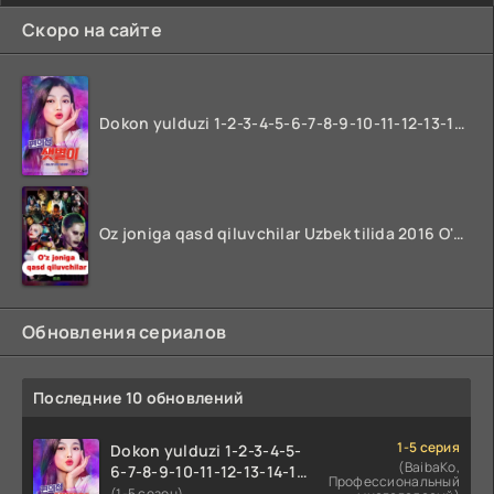
Скоро на сайте
Dokon yulduzi 1-2-3-4-5-6-7-8-9-10-11-12-13-14-15-16-17 Qism Uzbek tilida koreya seryali barcha qismlari o'zbek tilida
Oz joniga qasd qiluvchilar Uzbek tilida 2016 O'zbekcha tarjima kino 720p HD skachat
Обновления сериалов
Последние 10 обновлений
1-5 серия
Dokon yulduzi 1-2-3-4-5-
(BaibaKo,
6-7-8-9-10-11-12-13-14-15-
Профессиональный
16-17 Qism Uzbek tilida
(1-5 сезон)