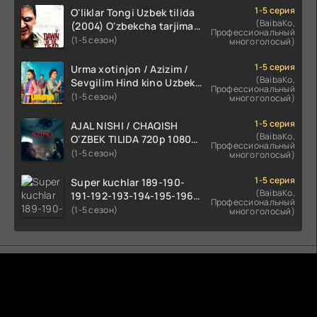
1-5 серия
O'liklar Tongi Uzbek tilida
(BaibaKo,
(2004) O'zbekcha tarjima
Профессиональный
kino HD skachat
(1-5 сезон)
многоголосый)
1-5 серия
Urma xotinjon / Azizim /
(BaibaKo,
Sevgilim Hind kino Uzbek
Профессиональный
tilida 2022 O'zbekcha
(1-5 сезон)
многоголосый)
tarjima kino HD skachat
1-5 серия
AJAL NISHI / CHAQISH
(BaibaKo,
O'ZBEK TILIDA 720p 1080p
Профессиональный
Full HD (2024) Tarjima
(1-5 сезон)
многоголосый)
1-5 серия
Super kuchlar 189-190-
(BaibaKo,
191-192-193-194-195-196-
Профессиональный
197-198-199-200 Qism
(1-5 сезон)
многоголосый)
uzbek tilida serial Barcha
qismlari o'zbek tilida
tarjima seryal
Комментируют