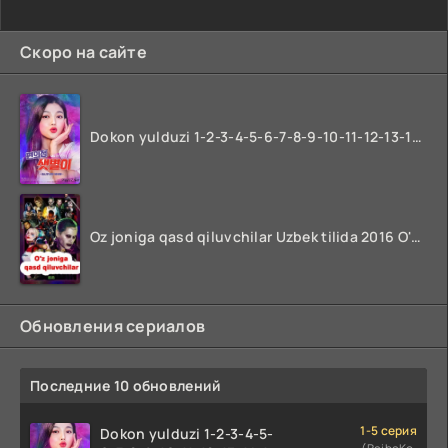
Скоро на сайте
Dokon yulduzi 1-2-3-4-5-6-7-8-9-10-11-12-13-14-15-16-17 Qism Uzbek tilida koreya seryali barcha qismlari o'zbek tilida
Oz joniga qasd qiluvchilar Uzbek tilida 2016 O'zbekcha tarjima kino 720p HD skachat
Обновления сериалов
Последние 10 обновлений
1-5 серия
Dokon yulduzi 1-2-3-4-5-