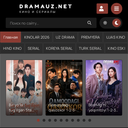
DRAMAUZ.NET
КИНО И СЕРИАЛЫ
Главная
KINOLAR 2026
UZ DRAMA
PREMYERA
UJAS KINO
HIND KINO
SERIAL
KOREYA SERIAL
TURK SERIAL
KINO ESKI
Bir yo'la
Qamoqdagi
Boshlig'ni
tug'ilgan 5ta
qasoskor 1-2-3-
yoqimtoyi 1-2-3-
chaqaloq 1-2-3-
4-5-6-7-10-20-
4-5-6-7-10-20-
4-5-6-7-10-20-
30-50-60-70-80-
30-50-60-70-80-
30-50-60-70-80-
90-95 Qism
90-95 Qism