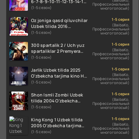
(BaibaKo,
6-7-8-9-10-11-12-13-14-15-
Профессиональный
16-17 Qism Uzbek tilida
(1-5 сезон)
многоголосый)
koreya seryali barcha
qismlari o'zbek tilida
1-5 серия
Oz joniga qasd qiluvchilar
(BaibaKo,
Uzbek tilida 2016
Профессиональный
O'zbekcha tarjima kino
(1-5 сезон)
многоголосый)
720p HD skachat
1-5 серия
300 spartalik 2 / Uch yuz
(BaibaKo,
spartaliklar 2 Premyera
Профессиональный
Uzbek tilida 2013
(1-5 сезон)
многоголосый)
O'zbekcha tarjima kino HD
skachat
1-5 серия
Jarlik Uzbek tilida 2025
(BaibaKo,
O'zbekcha tarjima kino HD
Профессиональный
skachat
(1-5 сезон)
многоголосый)
1-5 серия
Shon Ismli Zombi Uzbek
(BaibaKo,
tilida 2004 O'zbekcha
Профессиональный
tarjima kino HD skachat
(1-5 сезон)
многоголосый)
1-5 серия
King Kong 1 Uzbek tilida
(BaibaKo,
2005 O'zbekcha tarjima
Профессиональный
kino HD skachat
(1-5 сезон)
многоголосый)