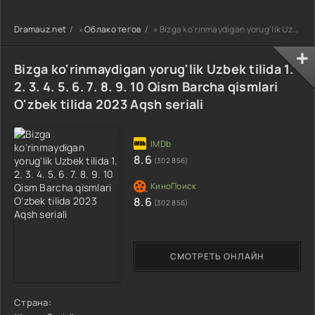
90-95 Qism
drama koreya
drama koreya
drama koreya
seriali uzbek
seriali uzbek
Dramauz.net
»
Облако тегов
» Bizga ko'rinmaydigan yorug'lik Uzbek tilida 1. 2. 3. 4. 5. 6. 7. 8. 9. 10 Qism Barcha qismlari O'zbe
seriali uzbek
tilida Barcha
tilida Barcha
tilida Barcha
qismlar 2026 HD
qismlar 2026 HD
qismlar 2026 HD
skachat
skachat
Bizga ko'rinmaydigan yorug'lik Uzbek tilida 1.
skachat
2. 3. 4. 5. 6. 7. 8. 9. 10 Qism Barcha qismlari
O'zbek tilida 2023 Aqsh seriali
8.6
(302 856)
8.6
(302 856)
СМОТРЕТЬ ОНЛАЙН
Страна: