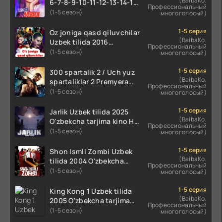
(BaibaKo,
6-7-8-9-10-11-12-13-14-15-
Профессиональный
16-17 Qism Uzbek tilida
(1-5 сезон)
многоголосый)
koreya seryali barcha
qismlari o'zbek tilida
1-5 серия
Oz joniga qasd qiluvchilar
(BaibaKo,
Uzbek tilida 2016
Профессиональный
O'zbekcha tarjima kino
(1-5 сезон)
многоголосый)
720p HD skachat
1-5 серия
300 spartalik 2 / Uch yuz
(BaibaKo,
spartaliklar 2 Premyera
Профессиональный
Uzbek tilida 2013
(1-5 сезон)
многоголосый)
O'zbekcha tarjima kino HD
skachat
1-5 серия
Jarlik Uzbek tilida 2025
(BaibaKo,
O'zbekcha tarjima kino HD
Профессиональный
skachat
(1-5 сезон)
многоголосый)
1-5 серия
Shon Ismli Zombi Uzbek
(BaibaKo,
tilida 2004 O'zbekcha
Профессиональный
tarjima kino HD skachat
(1-5 сезон)
многоголосый)
1-5 серия
King Kong 1 Uzbek tilida
(BaibaKo,
2005 O'zbekcha tarjima
Профессиональный
kino HD skachat
(1-5 сезон)
многоголосый)