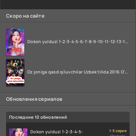
Скоро на сайте
Dokon yulduzi 1-2-3-4-5-6-7-8-9-10-11-12-13-14-15-16-17 Qism Uzbek tilida koreya seryali barcha qismlari o'zbek tilida
Oz joniga qasd qiluvchilar Uzbek tilida 2016 O'zbekcha tarjima kino 720p HD skachat
Обновления сериалов
Последние 10 обновлений
1-5 серия
Dokon yulduzi 1-2-3-4-5-