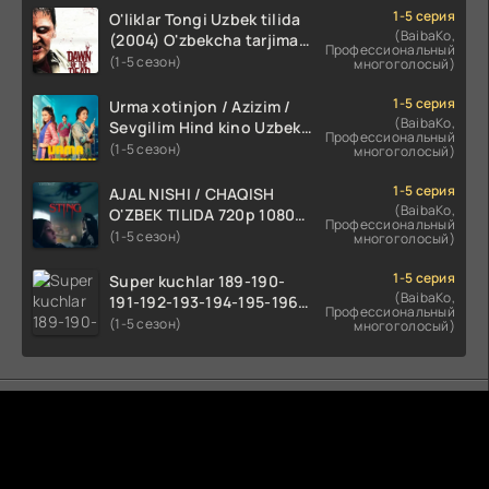
1-5 серия
O'liklar Tongi Uzbek tilida
(BaibaKo,
(2004) O'zbekcha tarjima
Профессиональный
kino HD skachat
(1-5 сезон)
многоголосый)
1-5 серия
Urma xotinjon / Azizim /
(BaibaKo,
Sevgilim Hind kino Uzbek
Профессиональный
tilida 2022 O'zbekcha
(1-5 сезон)
многоголосый)
tarjima kino HD skachat
1-5 серия
AJAL NISHI / CHAQISH
(BaibaKo,
O'ZBEK TILIDA 720p 1080p
Профессиональный
Full HD (2024) Tarjima
(1-5 сезон)
многоголосый)
1-5 серия
Super kuchlar 189-190-
(BaibaKo,
191-192-193-194-195-196-
Профессиональный
197-198-199-200 Qism
(1-5 сезон)
многоголосый)
uzbek tilida serial Barcha
qismlari o'zbek tilida
tarjima seryal
Комментируют