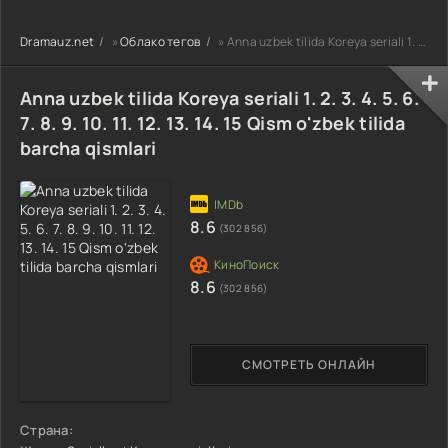
90-95 Qism
drama koreya
drama koreya
drama koreya
seriali uzbek
seriali uzbek
Dramauz.net
»
Облако тегов
» Anna uzbek tilida Koreya seriali 1. 2. 3. 4. 5. 6. 7. 8. 9. 10. 11. 12. 13. 14. 15 Qism o'zbek tilid
seriali uzbek
tilida Barcha
tilida Barcha
tilida Barcha
qismlar 2026 HD
qismlar 2026 HD
qismlar 2026 HD
skachat
skachat
Anna uzbek tilida Koreya seriali 1. 2. 3. 4. 5. 6.
skachat
7. 8. 9. 10. 11. 12. 13. 14. 15 Qism o'zbek tilida
barcha qismlari
8.6
(302 856)
8.6
(302 856)
СМОТРЕТЬ ОНЛАЙН
Страна: