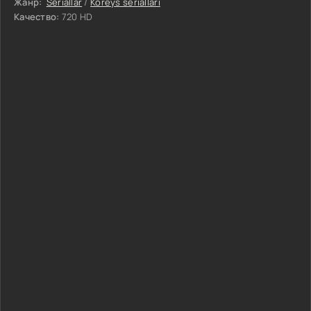
Жанр:
Seriallar
/
Koreys seriallari
Качество:
720 HD