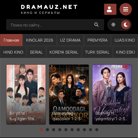
DRAMAUZ.NET
КИНО И СЕРИАЛЫ
Главная
KINOLAR 2026
UZ DRAMA
PREMYERA
UJAS KINO
HIND KINO
SERIAL
KOREYA SERIAL
TURK SERIAL
KINO ESKI
Bir yo'la
Qamoqdagi
Boshlig'ni
tug'ilgan 5ta
qasoskor 1-2-3-
yoqimtoyi 1-2-3-
chaqaloq 1-2-3-
4-5-6-7-10-20-
4-5-6-7-10-20-
4-5-6-7-10-20-
30-50-60-70-80-
30-50-60-70-80-
30-50-60-70-80-
90-95 Qism
90-95 Qism